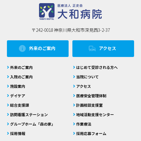
〒242-0018 神奈川県大和市深見西3-2-37
info
commute
外来のご案内
アクセス
外来のご案内
はじめて受診される方へ
入院のご案内
当院について
施設案内
アクセス
デイケア
医療安全管理体制
総合支援課
計画相談支援室
訪問看護ステーション
地域活動支援センター
グループホーム「森の家」
作業療法
採用情報
採用応募フォーム