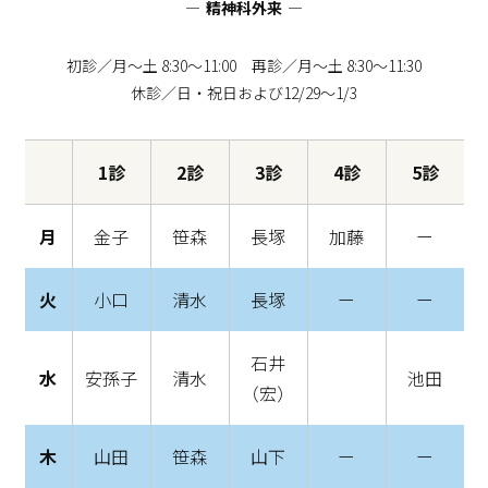
精神科外来
初診／月〜土 8:30〜11:00 再診／月〜土 8:30〜11:30
休診／日・祝日および12/29〜1/3
1診
2診
3診
4診
5診
月
金子
笹森
長塚
加藤
ー
火
小口
清水
長塚
ー
ー
石井
水
安孫子
清水
池田
（宏）
木
山田
笹森
山下
ー
ー