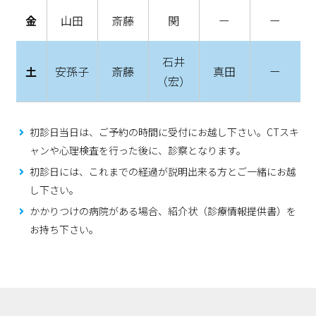
金
山田
斎藤
関
ー
ー
石井
土
安孫子
斎藤
真田
ー
（宏）
初診日当日は、ご予約の時間に受付にお越し下さい。CTスキ
ャンや心理検査を行った後に、診察となります。
初診日には、これまでの経過が説明出来る方とご一緒にお越
し下さい。
かかりつけの病院がある場合、紹介状（診療情報提供書）を
お持ち下さい。