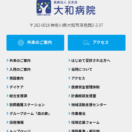
〒242-0018 神奈川県大和市深見西3-2-37
info
commute
外来のご案内
アクセス
外来のご案内
はじめて受診される方へ
入院のご案内
当院について
施設案内
アクセス
デイケア
医療安全管理体制
総合支援課
計画相談支援室
訪問看護ステーション
地域活動支援センター
グループホーム「森の家」
作業療法
採用情報
採用応募フォーム
トップページ
施設基準・掲示物